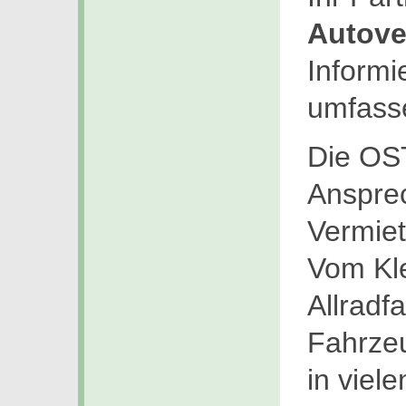
Autove
Informi
umfass
Die OST
Anspre
Vermiet
Vom Kl
Allradf
Fahrzeu
in viel